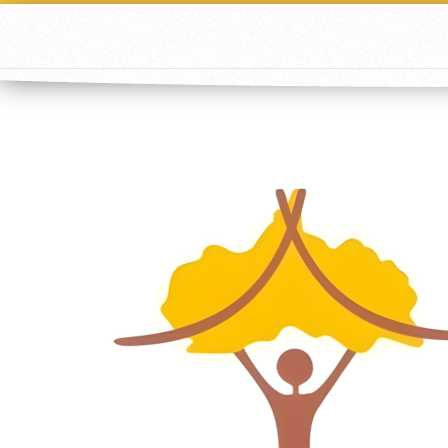
google-site-verification=cCFzWyTcdbs6zcqHrfWs8hCWOWBD
verification=sdEFU1t_8V_Oa7qEtH5qYtB_7XhezwexlVFOlH